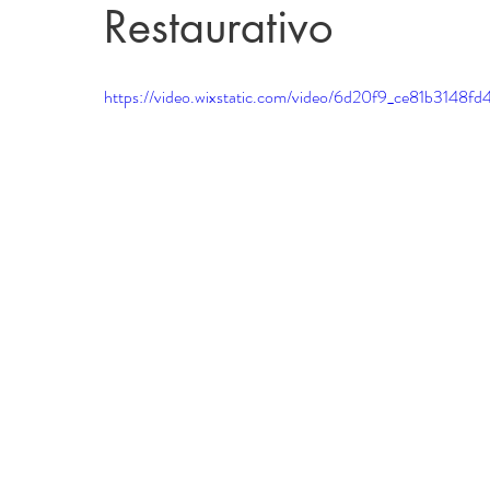
Restaurativo
https://video.wixstatic.com/video/6d20f9_ce81b3148