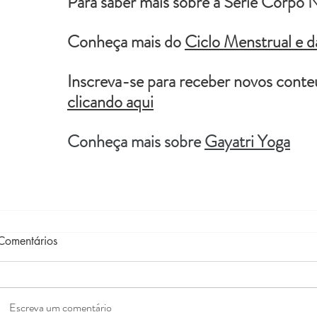
Para saber mais sobre a Serie Corpo 
Conheça mais do 
Ciclo Menstrual e d
Inscreva-se para receber novos cont
clicando aqui
Conheça mais sobre 
Gayatri Yoga
Comentários
Escreva um comentário