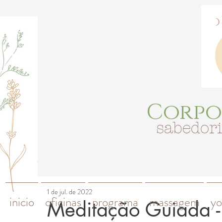
Corpo
sabedor
1 de jul. de 2022
inicio
oficinas
programa
massagem
yo
Meditação Guiada -